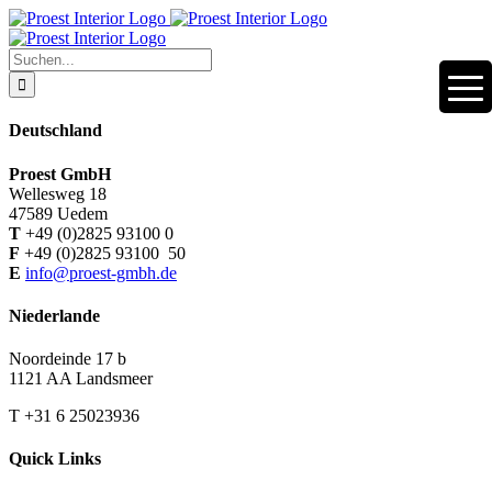
Zum
Inhalt
springen
Suche
nach:
Deutschland
Proest GmbH
Wellesweg 18
47589 Uedem
T
+49 (0)2825 93100 0
F
+49 (0)2825 93100 50
E
info@proest-gmbh.de
Niederlande
Noordeinde 17 b
1121 AA Landsmeer
T +31 6 25023936
Quick Links