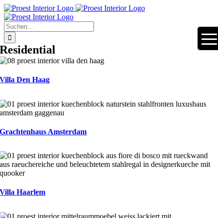
Zum
Inhalt
springen
Suche
nach:
Residential
Villa Den Haag
Grachtenhaus Amsterdam
Villa Haarlem