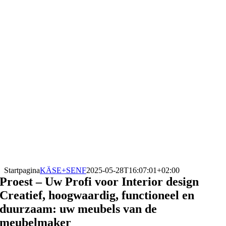
Startpagina
KÄSE+SENF
2025-05-28T16:07:01+02:00
Proest – Uw Profi voor Interior design
Creatief, hoogwaardig, functioneel en
duurzaam: uw meubels van de
meubelmaker