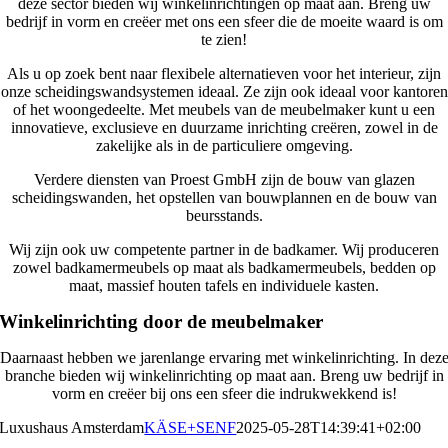
deze sector bieden wij winkelinrichtingen op maat aan. Breng uw
bedrijf in vorm en creëer met ons een sfeer die de moeite waard is om
te zien!
Als u op zoek bent naar flexibele alternatieven voor het interieur, zijn
onze scheidingswandsystemen ideaal. Ze zijn ook ideaal voor kantoren
of het woongedeelte. Met meubels van de meubelmaker kunt u een
innovatieve, exclusieve en duurzame inrichting creëren, zowel in de
zakelijke als in de particuliere omgeving.
Verdere diensten van Proest GmbH zijn de bouw van glazen
scheidingswanden, het opstellen van bouwplannen en de bouw van
beursstands.
Wij zijn ook uw competente partner in de badkamer. Wij produceren
zowel badkamermeubels op maat als badkamermeubels, bedden op
maat, massief houten tafels en individuele kasten.
Winkelinrichting door de meubelmaker
Daarnaast hebben we jarenlange ervaring met winkelinrichting. In dez
branche bieden wij winkelinrichting op maat aan. Breng uw bedrijf in
vorm en creëer bij ons een sfeer die indrukwekkend is!
Luxushaus Amsterdam
KÄSE+SENF
2025-05-28T14:39:41+02:00