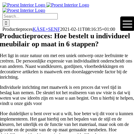
Skip
to
content
Search
for:
Productieproces
KÄSE+SENF
2021-02-11T08:16:35+01:00
Productieproces: Hoe bestelt u individueel
meubilair op maat in 6 stappen?
Het ligt in onze natuur om met een uniek ontwerp onze leefruimte te
creëren. De persoonlijke expressie van individualiteit onderscheidt ons
van anderen. Naast wandkleuren, gordijnen, vloerbedekkingen en
decoratieve artikelen is maatwerk een doorslaggevende factor bij de
inrichting.
Individuele inrichting met maatwerk is een proces dat veel tijd in
beslag kan nemen. De sleutel tot het realiseren van uw visie is dat wij
weten wat uw ideeën zijn en waar u aan begint. Om u hierbij te helpen
vindt u onze gids voor
Hoe duidelijker u bent over wat u wilt, hoe beter wij dit voor u kunnen
implementeren. Het gaat hierbij om het bepalen van de stijl en de
kleuren, het uiterlijk en de functie van het materiaal, maar ook om de
grootte en de positie van de op maat gemaakte meubelen. Hoe