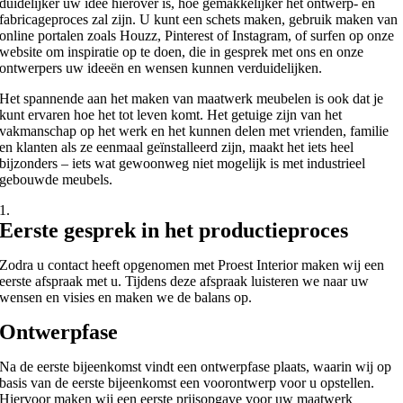
duidelijker uw idee hierover is, hoe gemakkelijker het ontwerp- en
fabricageproces zal zijn. U kunt een schets maken, gebruik maken van
online portalen zoals Houzz, Pinterest of Instagram, of surfen op onze
website om inspiratie op te doen, die in gesprek met ons en onze
ontwerpers uw ideeën en wensen kunnen verduidelijken.
Het spannende aan het maken van maatwerk meubelen is ook dat je
kunt ervaren hoe het tot leven komt. Het getuige zijn van het
vakmanschap op het werk en het kunnen delen met vrienden, familie
en klanten als ze eenmaal geïnstalleerd zijn, maakt het iets heel
bijzonders – iets wat gewoonweg niet mogelijk is met industrieel
gebouwde meubels.
1.
Eerste gesprek in het productieproces
Zodra u contact heeft opgenomen met Proest Interior maken wij een
eerste afspraak met u. Tijdens deze afspraak luisteren we naar uw
wensen en visies en maken we de balans op.
Ontwerpfase
Na de eerste bijeenkomst vindt een ontwerpfase plaats, waarin wij op
basis van de eerste bijeenkomst een voorontwerp voor u opstellen.
Hiervoor maken wij een eerste prijsopgave voor uw maatwerk