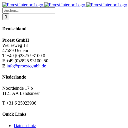
Zum
Inhalt
Suche
springen
nach:
Deutschland
Proest GmbH
Wellesweg 18
47589 Uedem
T
+49 (0)2825 93100 0
F
+49 (0)2825 93100 50
E
info@proest-gmbh.de
Niederlande
Noordeinde 17 b
1121 AA Landsmeer
T +31 6 25023936
Quick Links
Datenschutz