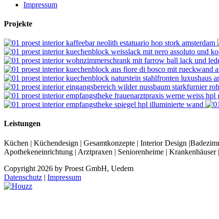
Impressum
Projekte
Leistungen
Küchen | Küchendesign | Gesamtkonzepte | Interior Design |Badezimm
Apothekeneinrichtung | Arztpraxen | Seniorenheime | Krankenhäuser
Copyright 2026 by Proest GmbH, Uedem
Datenschutz
|
Impressum
Facebook
Instagram
Pinterest
LinkedIn
Houzz
Nach
oben